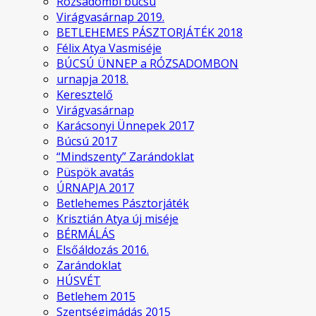
Rózsadombi búcsú
Virágvasárnap 2019.
BETLEHEMES PÁSZTORJÁTÉK 2018
Félix Atya Vasmiséje
BÚCSÚ ÜNNEP a RÓZSADOMBON
urnapja 2018.
Keresztelő
Virágvasárnap
Karácsonyi Ünnepek 2017
Búcsú 2017
“Mindszenty” Zarándoklat
Püspök avatás
ÚRNAPJA 2017
Betlehemes Pásztorjáték
Krisztián Atya új miséje
BÉRMÁLÁS
Elsőáldozás 2016.
Zarándoklat
HÚSVÉT
Betlehem 2015
Szentségimádás 2015