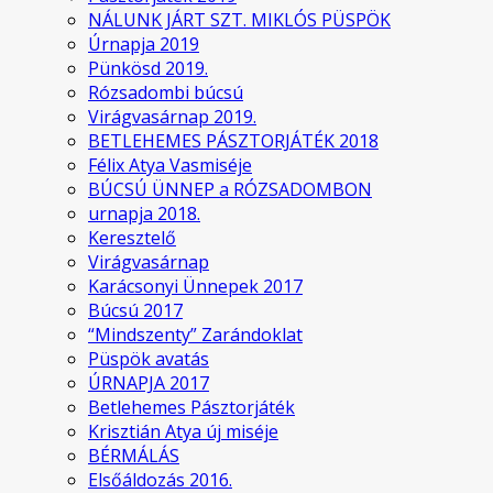
NÁLUNK JÁRT SZT. MIKLÓS PÜSPÖK
Úrnapja 2019
Pünkösd 2019.
Rózsadombi búcsú
Virágvasárnap 2019.
BETLEHEMES PÁSZTORJÁTÉK 2018
Félix Atya Vasmiséje
BÚCSÚ ÜNNEP a RÓZSADOMBON
urnapja 2018.
Keresztelő
Virágvasárnap
Karácsonyi Ünnepek 2017
Búcsú 2017
“Mindszenty” Zarándoklat
Püspök avatás
ÚRNAPJA 2017
Betlehemes Pásztorjáték
Krisztián Atya új miséje
BÉRMÁLÁS
Elsőáldozás 2016.