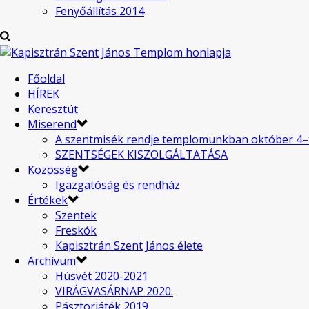
Fenyőállítás 2014
Főoldal
HÍREK
Keresztút
Miserend
A szentmisék rendje templomunkban október 4–
SZENTSÉGEK KISZOLGÁLTATÁSA
Közösség
Igazgatóság és rendház
Értékek
Szentek
Freskók
Kapisztrán Szent János élete
Archívum
Húsvét 2020-2021
VIRÁGVASÁRNAP 2020.
Pásztorjáték 2019