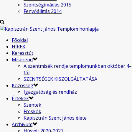
Szentségimádás 2015
Fenyőállítás 2014
Főoldal
HÍREK
Keresztút
Miserend
A szentmisék rendje templomunkban október 4–
től
SZENTSÉGEK KISZOLGÁLTATÁSA
Közösség
Igazgatóság és rendház
Értékek
Szentek
Freskók
Kapisztrán Szent János élete
Archívum
Húsvét 2020-2021