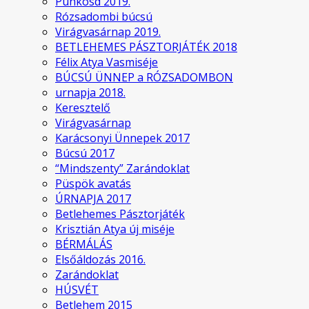
Pünkösd 2019.
Rózsadombi búcsú
Virágvasárnap 2019.
BETLEHEMES PÁSZTORJÁTÉK 2018
Félix Atya Vasmiséje
BÚCSÚ ÜNNEP a RÓZSADOMBON
urnapja 2018.
Keresztelő
Virágvasárnap
Karácsonyi Ünnepek 2017
Búcsú 2017
“Mindszenty” Zarándoklat
Püspök avatás
ÚRNAPJA 2017
Betlehemes Pásztorjáték
Krisztián Atya új miséje
BÉRMÁLÁS
Elsőáldozás 2016.
Zarándoklat
HÚSVÉT
Betlehem 2015