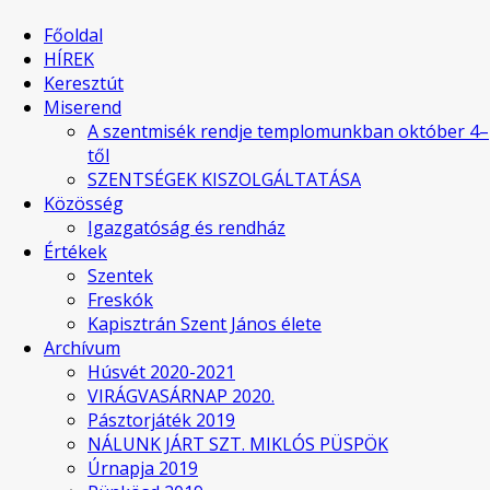
Főoldal
HÍREK
Keresztút
Miserend
A szentmisék rendje templomunkban október 4–
től
SZENTSÉGEK KISZOLGÁLTATÁSA
Közösség
Igazgatóság és rendház
Értékek
Szentek
Freskók
Kapisztrán Szent János élete
Archívum
Húsvét 2020-2021
VIRÁGVASÁRNAP 2020.
Pásztorjáték 2019
NÁLUNK JÁRT SZT. MIKLÓS PÜSPÖK
Úrnapja 2019