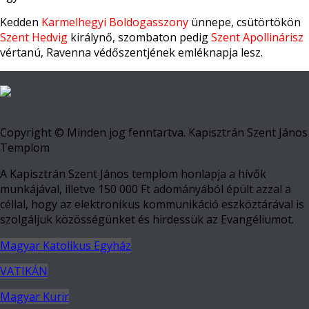
Kedden
Karmelhegyi Boldogasszony
ünnepe, csütörtökön
Szent Hedvig
királynő, szombaton pedig
Szent Apollinárisz
vértanú, Ravenna védőszentjének emléknapja lesz.
Copyright © Minden jog fenntartva. Kapisztrán Szent János
Templom
A Kapisztrán Szent János templom honlapja a hívők
munkájával, illetve 150 000 Ft adományából épült azzal a
céllal, hogy az elektronikus kommunikáció eszköztárával is
szolgáljuk közösségünket és hirdessük az Evangéliumot.
Magyar Katolikus Egyház
VATIKÁN
Magyar Kurir