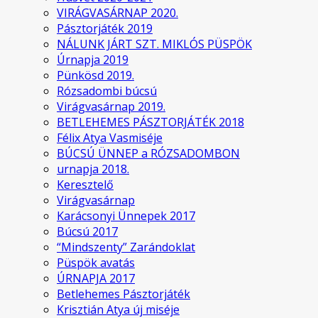
VIRÁGVASÁRNAP 2020.
Pásztorjáték 2019
NÁLUNK JÁRT SZT. MIKLÓS PÜSPÖK
Úrnapja 2019
Pünkösd 2019.
Rózsadombi búcsú
Virágvasárnap 2019.
BETLEHEMES PÁSZTORJÁTÉK 2018
Félix Atya Vasmiséje
BÚCSÚ ÜNNEP a RÓZSADOMBON
urnapja 2018.
Keresztelő
Virágvasárnap
Karácsonyi Ünnepek 2017
Búcsú 2017
“Mindszenty” Zarándoklat
Püspök avatás
ÚRNAPJA 2017
Betlehemes Pásztorjáték
Krisztián Atya új miséje