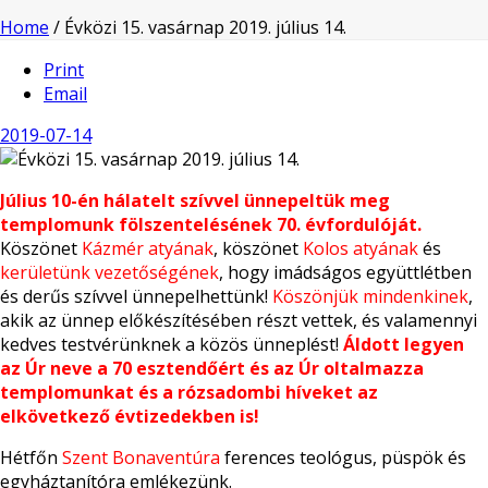
Home
/
Évközi 15. vasárnap 2019. július 14.
Print
Email
2019-07-14
Július 10-én hálatelt szívvel ünnepeltük meg
templomunk fölszentelésének 70. évfordulóját.
Köszönet
Kázmér atyának
, köszönet
Kolos atyának
és
kerületünk vezetőségének
, hogy imádságos együttlétben
és derűs szívvel ünnepelhettünk!
Köszönjük mindenkinek
,
akik az ünnep előkészítésében részt vettek, és valamennyi
kedves testvérünknek a közös ünneplést!
Áldott legyen
az Úr neve a 70 esztendőért és az Úr oltalmazza
templomunkat és a rózsadombi híveket az
elkövetkező évtizedekben is!
Hétfőn
Szent Bonaventúra
ferences teológus, püspök és
egyháztanítóra emlékezünk.